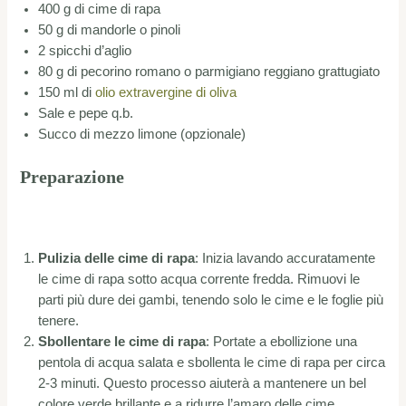
400 g di cime di rapa
50 g di mandorle o pinoli
2 spicchi d’aglio
80 g di pecorino romano o parmigiano reggiano grattugiato
150 ml di
olio extravergine di oliva
Sale e pepe q.b.
Succo di mezzo limone (opzionale)
Preparazione
Pulizia delle cime di rapa
: Inizia lavando accuratamente
le cime di rapa sotto acqua corrente fredda. Rimuovi le
parti più dure dei gambi, tenendo solo le cime e le foglie più
tenere.
Sbollentare le cime di rapa
: Portate a ebollizione una
pentola di acqua salata e sbollenta le cime di rapa per circa
2-3 minuti. Questo processo aiuterà a mantenere un bel
colore verde brillante e a ridurre l’amaro delle cime.