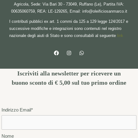
Agricola, Sede: Via Bari 30 - 73049, Ruffano (Le), Partita IVA:
00635060759, REA: LE-129265, Email:
info@oleificiosanmarco.it
I contributi pubblici ex art. 1 commi da 125 a 129 legge 124/2017 e
successive modifiche e integrazioni sono contenuti nel registro
nazionale degli aiuti di Stato e sono consultabili al seguente
link
Iscriviti alla newsletter per ricevere un
buono sconto di € 5,00
sul tuo primo ordine
Indirizzo Email*
Nome