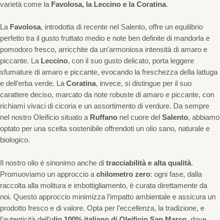
varietà come la
Favolosa, la Leccino e la Coratina
.
La
Favolosa
, introdotta di recente nel Salento, offre un equilibrio
perfetto tra il gusto fruttato medio e note ben definite di mandorla e
pomodoro fresco, arricchite da un’armoniosa intensità di amaro e
piccante. La
Leccino
, con il suo gusto delicato, porta leggere
sfumature di amaro e piccante, evocando la freschezza della lattuga
e dell’erba verde. La
Coratina
, invece, si distingue per il suo
carattere deciso, marcato da note robuste di amaro e piccante, con
richiami vivaci di cicoria e un assortimento di verdure. Da sempre
nel nostro Oleificio situato a
Ruffano
nel cuore del
Salento
, abbiamo
optato per una scelta sostenibile offrendoti un olio sano, naturale e
biologico.
Il nostro olio è sinonimo anche di
tracciabilità e alta qualità
.
Promuoviamo un approccio a
chilometro zero
: ogni fase, dalla
raccolta alla molitura e imbottigliamento, è curata direttamente da
noi. Questo approccio minimizza l’impatto ambientale e assicura un
prodotto fresco e di valore. Opta per l’eccellenza, la tradizione, e
l’autenticità dell’o
lio 100% italiano di Oleificio San Marco
, dove