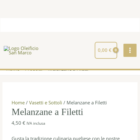
Vai
Totale
al
Carrello:
contenuto
MAI
ME
0,00
€
Home
Prodotti
Melanzane a Filetti
Melanzane
a
Filetti
quantità
Home
/
Vasetti e Sottoli
/ Melanzane a Filetti
Melanzane a Filetti
4,50
€
IVA inclusa
Gusta la tradizione culinaria pugliese con le nostre