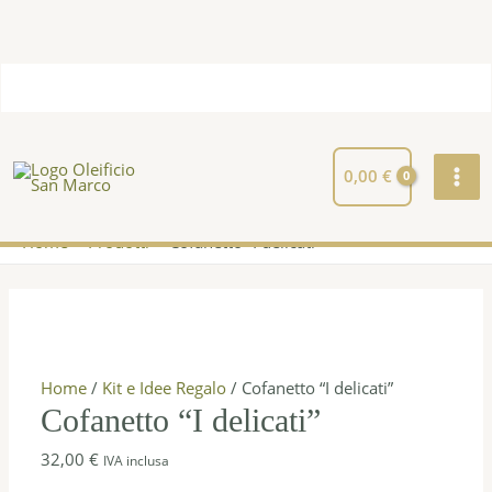
Vai
Totale
al
Carrello:
contenuto
MAI
ME
0,00
€
Home
Prodotti
Cofanetto “I delicati”
Cofanetto
"I
delicati"
quantità
Home
/
Kit e Idee Regalo
/ Cofanetto “I delicati”
Cofanetto “I delicati”
32,00
€
IVA inclusa