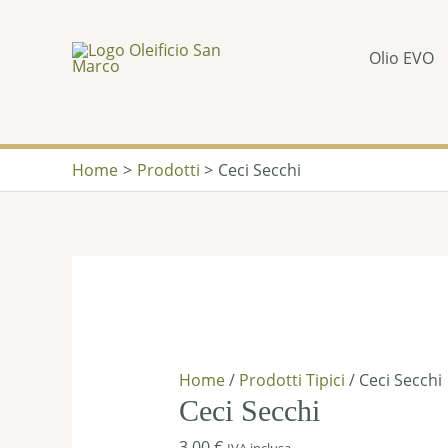
Olio EVO
Home
Prodotti
Ceci Secchi
Ceci
Secchi
quantità
Home
/
Prodotti Tipici
/ Ceci Secchi
Ceci Secchi
3,00
€
IVA inclusa