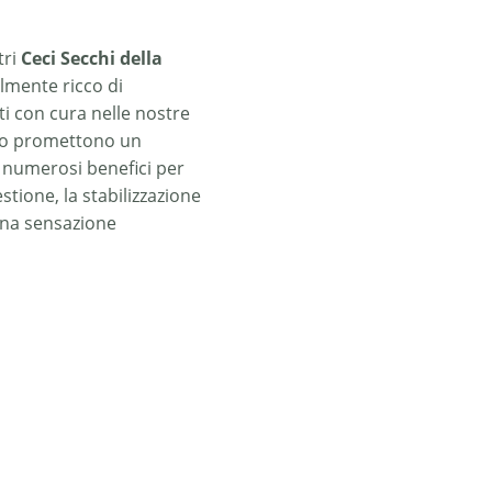
tri
Ceci Secchi della
mente ricco di
ati con cura nelle nostre
olo promettono un
 numerosi benefici per
estione, la stabilizzazione
 una sensazione