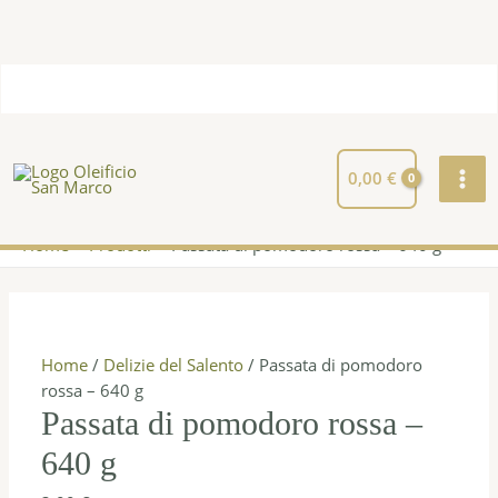
Vai
Totale
al
Carrello:
contenuto
MAI
ME
0,00
€
Home
Prodotti
Passata di pomodoro rossa – 640 g
Passata
di
pomodoro
rossa
Home
/
Delizie del Salento
/ Passata di pomodoro
-
rossa – 640 g
640
Passata di pomodoro rossa –
g
640 g
quantità