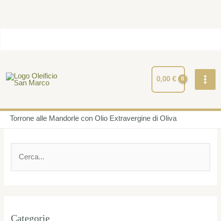
Vai
Totale
al
Carrello:
contenuto
MAI
ME
0,00
€
Home
Ricette
Torrone alle Mandorle con Olio Extravergine di Oliva
C
e
r
c
a
Categorie